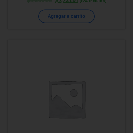
$
9,266.30
$
7,721.91
(IVA Incluido)
Agregar a carrito