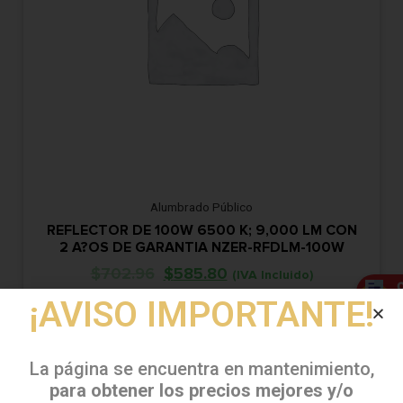
Alumbrado Público
REFLECTOR DE 100W 6500 K; 9,000 LM CON
2 A?OS DE GARANTIA NZER-RFDLM-100W
$
702.96
$
585.80
(IVA Incluido)
¡AVISO IMPORTANTE!
Agregar a carrito
La página se encuentra en mantenimiento,
para obtener los precios mejores y/o