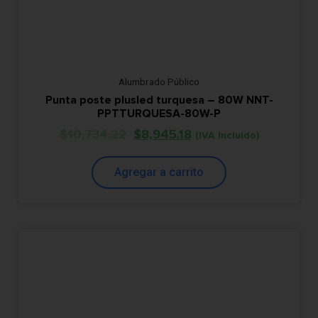
Alumbrado Público
Punta poste plusled turquesa – 80W NNT-
PPTTURQUESA-80W-P
$
10,734.22
$
8,945.18
(IVA Incluido)
Agregar a carrito