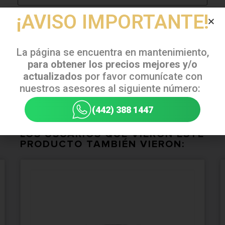
¡AVISO IMPORTANTE!
Correo electrónico
*
La página se encuentra en mantenimiento,
para obtener los precios mejores y/o
actualizados
por favor comunícate con
nuestros asesores al siguiente número:
(442) 388 1447
LOS USUARIOS QUE VIERON ESTE
PRODUCTO TAMBIÉN VIERON: