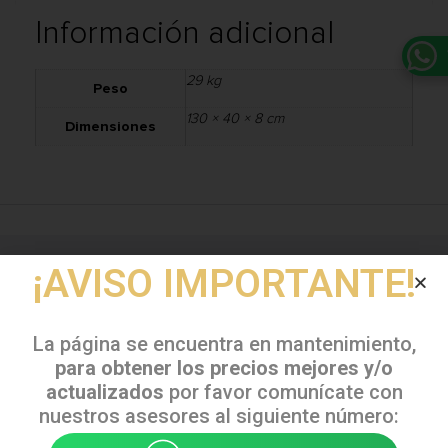
Información adicional
29 kg
Peso
130 × 40 × 8 cm
Dimensiones
¡AVISO IMPORTANTE!
LOS USUARIOS QUE VIERON ESTE
PRODUCTO TAMBIÉN VIERON:
La página se encuentra en mantenimiento,
para obtener los precios mejores y/o
actualizados
por favor comunícate con
nuestros asesores al siguiente número: