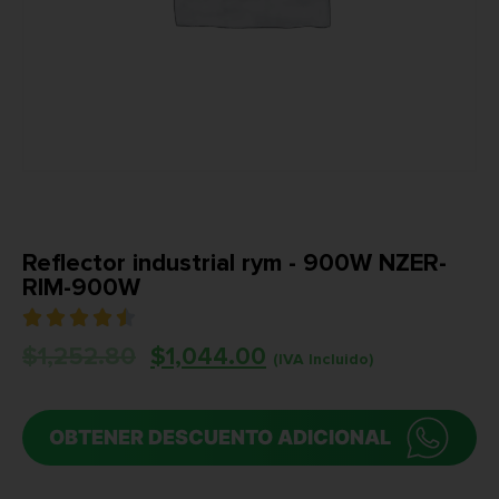
Reflector industrial rym - 900W NZER-
RIM-900W





$
1,252.80
$
1,044.00
(IVA Incluido)
OBTENER DESCUENTO ADICIONAL