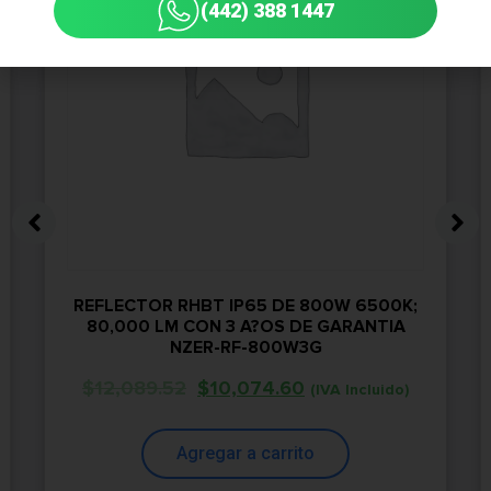
(442) 388 1447
REFLECTOR RHBT IP65 DE 800W 6500K;
80,000 LM CON 3 A?OS DE GARANTIA
NZER-RF-800W3G
$
12,089.52
$
10,074.60
(IVA Incluido)
Agregar a carrito