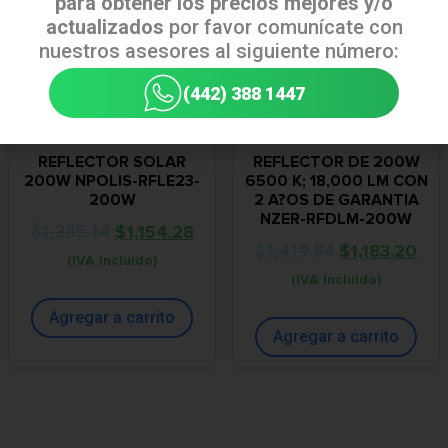
para obtener los precios mejores y/o
actualizados
por favor comunícate con
nuestros asesores al siguiente número:
(442) 388 1447
REFLECTOR SOLAR
REFLECTOR DE 200W
200W NPOLIS-RFLE23-
6500 K; 18,000 LM CON
200W
2 A?OS DE GARANTIA
NZER-RFDLM-200W
$
1,385.14
$
1,154.28
$
1,419.84
$
1,183.20
(IVA Incluido)
(IVA Incluido)
Agregar a carrito
Agregar a carrito