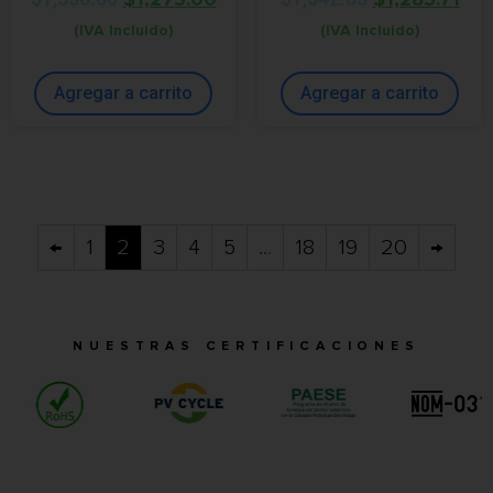
(IVA Incluido)
(IVA Incluido)
Agregar a carrito
Agregar a carrito
←
1
2
3
4
5
…
18
19
20
→
NUESTRAS CERTIFICACIONES