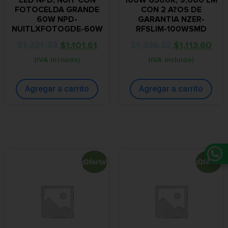
FOTOCELDA GRANDE
CON 2 A?OS DE
60W NPD-
GARANTIA NZER-
NUITLXFOTOGDE-60W
RFSLIM-100WSMD
$
1,321.93
$
1,101.61
$
1,336.32
$
1,113.60
(IVA Incluido)
(IVA Incluido)
Agregar a carrito
Agregar a carrito
¡Oferta!
¡Oferta!