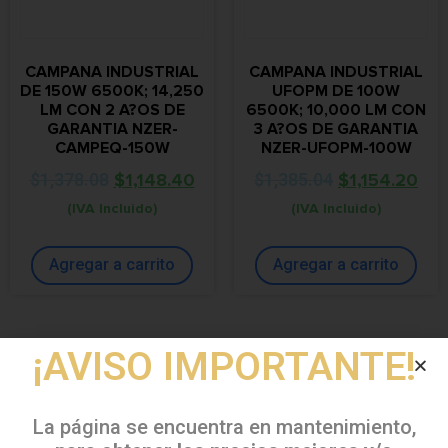
CAMPANA INDUSTRIAL
CAMPANA INDUSTRIAL
DE 150W 6500K; 14,250
UFOPM DE 100W
LM CON 2 A?OS DE
6500K; 10,000 LM CON
GARANTIA NZER-
3 A?OS DE GARANTIA
CAMPEQ-150W
NZER-UFOPM-100W
$
1,378.08
$
1,148.40
$
1,385.04
$
1,154.20
(IVA Incluido)
(IVA Incluido)
Agregar a carrito
Agregar a carrito
¡AVISO IMPORTANTE!
¡Oferta!
¡Oferta!
La página se encuentra en mantenimiento,