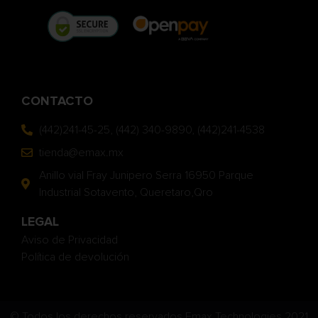
CONTACTO
(442)241-45-25, (442) 340-9890, (442)241-4538
tienda@emax.mx
Anillo vial Fray Junipero Serra 16950 Parque
Industrial Sotavento, Queretaro,Qro
LEGAL
Aviso de Privacidad
Política de devolución
© Todos los derechos reservados Emax Technologies 2021