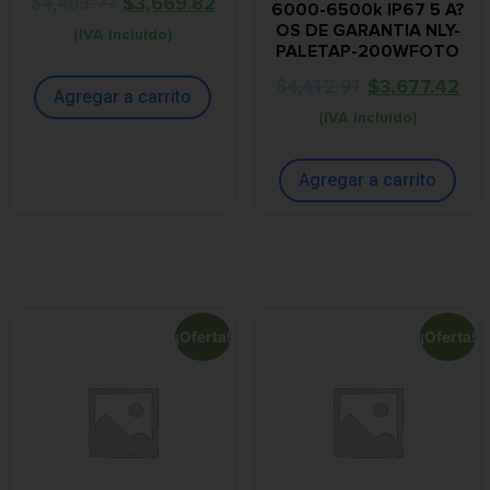
$
4,403.77
$
3,669.82
6000-6500k IP67 5 A?
OS DE GARANTIA NLY-
(IVA Incluido)
PALETAP-200WFOTO
$
4,412.91
$
3,677.42
Agregar a carrito
(IVA Incluido)
Agregar a carrito
¡Oferta!
¡Oferta!