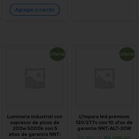
Agregar a carrito
¡Oferta!
¡Oferta!
Luminaria industrial con
L?mpara led premium
supresor de picos de
120/277v con 10 a?os de
200w 5000k con 5
garantia NNT-ALT-30W
años de garantía NNT-
$
3,702.72
$
3,085.60