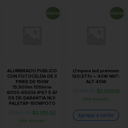
¡Oferta!
¡Oferta!
ALUMBRADO PUBLICO
L?mpara led premium
CON FOTOCELDA DE 3
120/277v – 40W NNT-
PINES DE 150W
ALT-40W
15,500lm 105lm/w
$
3,669.81
$
3,058.18
6000-6500k IP67 5 A?
OS DE GARANTIA NLY-
(IVA Incluido)
PALETAP-150WFOTO
$
3,541.95
$
2,951.62
Agregar a carrito
(IVA Incluido)