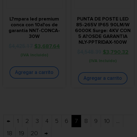
L?mpara led premium
PUNTA DE POSTE LED
conca con 10a?os de
85-265V IP65 90LM/W
garantia NNT-CONCA-
6000K Surge: 4KV CON
30W
5 A?OSDE GARANTIA
NLY-PPTRIDAX-100W
$
4,425.17
$
3,687.64
$
4,548.39
$
3,790.32
(IVA Incluido)
(IVA Incluido)
Agregar a carrito
Agregar a carrito
←
1
2
3
4
5
6
7
8
9
10
…
18
19
20
→