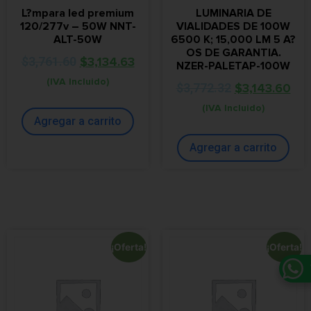
L?mpara led premium
LUMINARIA DE
120/277v – 50W NNT-
VIALIDADES DE 100W
ALT-50W
6500 K; 15,000 LM 5 A?
OS DE GARANTIA.
$
3,761.60
$
3,134.63
NZER-PALETAP-100W
(IVA Incluido)
$
3,772.32
$
3,143.60
(IVA Incluido)
Agregar a carrito
Agregar a carrito
¡Oferta!
¡Oferta!