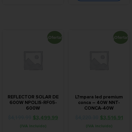
¡Oferta!
¡Oferta!
REFLECTOR SOLAR DE
L?mpara led premium
600W NPOLIS-RF05-
conca – 40W NNT-
600W
CONCA-40W
$
4,199.99
$
3,499.99
$
4,220.30
$
3,516.91
(IVA Incluido)
(IVA Incluido)