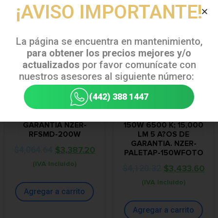
¡AVISO IMPORTANTE!
La página se encuentra en mantenimiento,
para obtener los precios mejores y/o
actualizados
por favor comunícate con
nuestros asesores al siguiente número:
(442) 388 1447
REFLECTOR SMD DE
LUMINARIA DE
200W 6500 K; 20,000
VIALIDADES CON
LM 3 A?OS DE
FOTOCELDA DE 3 PINES
GARANTIA NZER-
150W 6500 K; 15,000
RFSMD-200W
LM 5 A?OS DE
GARANTIA. NZER-
$
4,064.64
$
3,387.20
PALETAP-150WFOTO
(IVA Incluido)
$
4,120.32
$
3,433.60
(IVA Incluido)
Agregar a carrito
Agregar a carrito