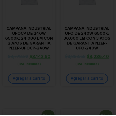
CAMPANA INDUSTRIAL
CAMPANA INDUSTRIAL
UFOCP DE 240W
UFO DE 240W 6500K;
6500K; 24,000 LM CON
30,000 LM CON 3 A?OS
2 A?OS DE GARANTIA
DE GARANTIA NZER-
NZER-UFOCP-240W
UFO-240W
$
3,772.32
$
3,143.60
$
3,883.68
$
3,236.40
(IVA Incluido)
(IVA Incluido)
Agregar a carrito
Agregar a carrito
¡Oferta!
¡Oferta!